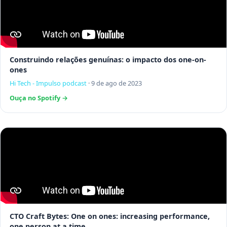
Construindo relações genuínas: o impacto dos one-on-
ones
Hi Tech - Impulso podcast
·
9 de ago de 2023
Ouça no Spotify →
CTO Craft Bytes: One on ones: increasing performance,
one person at a time