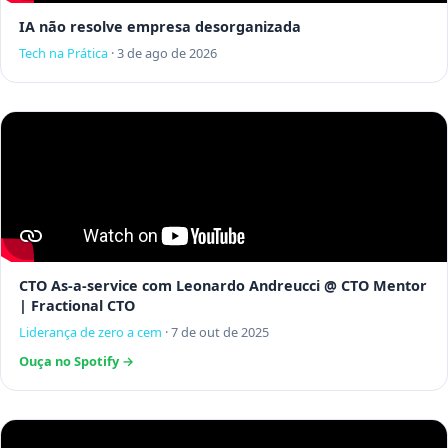
IA não resolve empresa desorganizada
Tech na Prática
·
3 de ago de 2026
CTO As-a-service com Leonardo Andreucci @ CTO Mentor
| Fractional CTO
Liderança de zero a cem
·
7 de out de 2025
Ouça no Spotify →